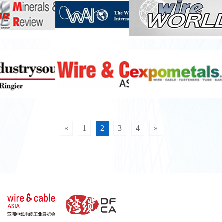
«
1
2
3
4
»